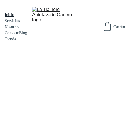
Inicio
Servicios
Carrito
Nosotras
Contacto
Blog
Tienda
El baño, vuestro 
momento favorito
Reserva tu cita 
de: